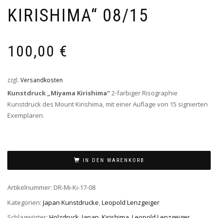
KIRISHIMA“ 08/15
100,00
€
zzgl.
Versandkosten
Kunstdruck „Miyama Kirishima“
2-farbiger Risographie
Kunstdruck des Mount Kirishima, mit einer Auflage von 15 signierten
Exemplaren.
IN DEN WARENKORB
Artikelnummer:
DR-Mi-Ki-17-08
Kategorien:
Japan Kunstdrucke
,
Leopold Lenzgeiger
Schlagwörter:
Holzdruck
,
Japan
,
Kirishima
,
Leopold Lenzgeiger
,