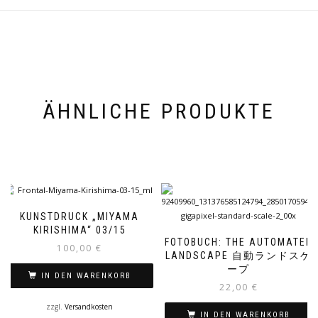
ÄHNLICHE PRODUKTE
KUNSTDRUCK „MIYAMA
KIRISHIMA“ 03/15
FOTOBUCH: THE AUTOMATED
100,00
€
LANDSCAPE 自動ランドスケ
ープ
IN DEN WARENKORB
22,00
€
zzgl.
Versandkosten
IN DEN WARENKORB