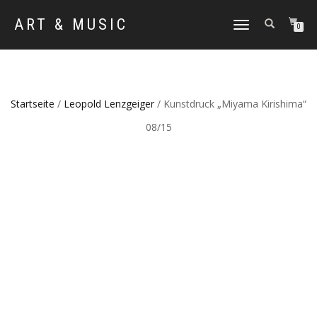
ART & MUSIC
NAVIGATION
0
UMSCHALTEN
Startseite
/
Leopold Lenzgeiger
/ Kunstdruck „Miyama Kirishima“
08/15