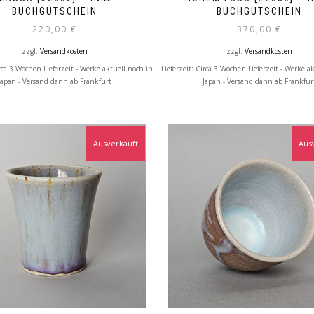
UCHGUTSCHEIN
UCHGUTSCHEIN
220,00
€
370,00
€
zzgl.
Versandkosten
zzgl.
Versandkosten
rca 3 Wochen Lieferzeit - Werke aktuell noch in
Lieferzeit:
Circa 3 Wochen Lieferzeit - Werke a
Japan - Versand dann ab Frankfurt
Japan - Versand dann ab Frankfur
Ausverkauft
Aus