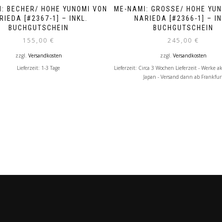
: BECHER/ HOHE YUNOMI VON
ME-NAMI: GROSSE/ HOHE YUNO
RIEDA [#2367-1] – INKL.
ARIEDA [#2366-1] – INKL
BUCHGUTSCHEIN
UCHGUTSCHEIN
155,00
€
245,00
€
zzgl.
Versandkosten
zzgl.
Versandkosten
Lieferzeit:
1-3 Tage
Lieferzeit:
Circa 3 Wochen Lieferzeit - Werke a
Japan - Versand dann ab Frankfur