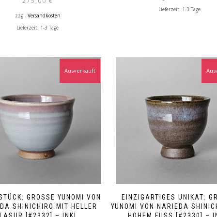
275,00
€
Lieferzeit:
1-3 Tage
zzgl.
Versandkosten
Lieferzeit:
1-3 Tage
Ausverkauft
Aus
STÜCK: GROSSE YUNOMI VON N
EINZIGARTIGES UNIKAT: GR
A SHINICHIRO MIT HELLER G
UNOMI VON NARIEDA SHINICHI
ASUR [#2332] – INKL. B
OHEM FUSS [#2330] – INK