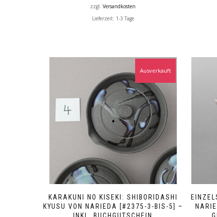
zzgl.
Versandkosten
Lieferzeit:
1-3 Tage
Ausverkauft
KARAKUNI NO KISEKI: SHIBORIDASHI
EINZEL
KYUSU VON NARIEDA [#2375-3-BIS-5] –
ARIED
INKL. BUCHGUTSCHEIN
L