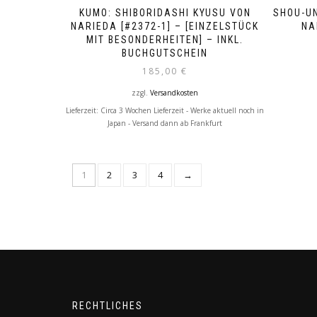
KUMO: SHIBORIDASHI KYUSU VON
SHOU-UN
NARIEDA [#2372-1] – [EINZELSTÜCK
NA
MIT BESONDERHEITEN] – INKL.
BUCHGUTSCHEIN
185,00
€
zzgl.
Versandkosten
Lieferzeit:
Circa 3 Wochen Lieferzeit - Werke aktuell noch in
Japan - Versand dann ab Frankfurt
1
2
3
4
→
RECHTLICHES