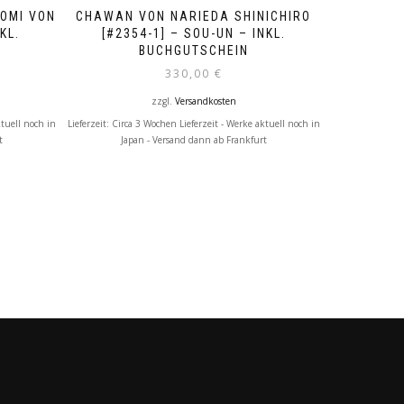
MI VON N
CHAWAN VON NARIEDA SHINICHIRO
. B
[#2354-1] – SOU-UN – INKL.
BUCHGUTSCHEIN
330,00
€
zzgl.
Versandkosten
ktuell noch in
Lieferzeit:
Circa 3 Wochen Lieferzeit - Werke aktuell noch in
t
Japan - Versand dann ab Frankfurt