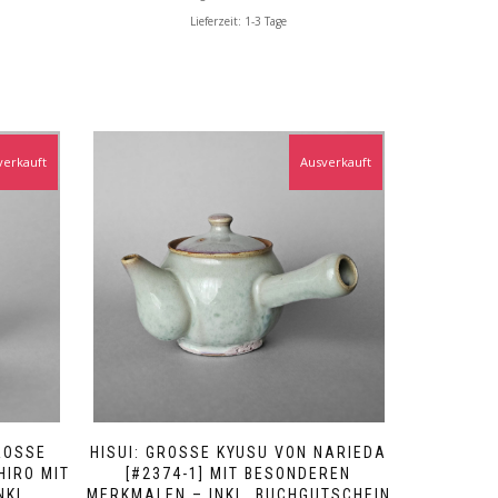
Lieferzeit:
1-3 Tage
verkauft
Ausverkauft
OSSE Y
HISUI: GROSSE KYUSU VON NARIEDA [
RO MIT H
#2374-1] MIT BESONDEREN M
L. B
ERKMALEN – INKL. BUCHGUTSCHEIN