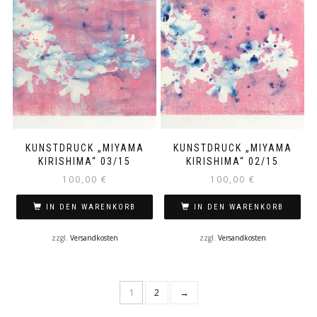
KUNSTDRUCK „MIYAMA
KUNSTDRUCK „MIYAMA
KIRISHIMA“ 03/15
KIRISHIMA“ 02/15
100,00
€
100,00
€
IN DEN WARENKORB
IN DEN WARENKORB
zzgl.
Versandkosten
zzgl.
Versandkosten
1
2
→