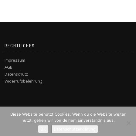
RECHTLICHES
Impressum
AGB
Datenschutz
Widerrufsbelehrung
Diese Website benutzt Cookies. Wenn du die Website weiter
nutzt, gehen wir von deinem Einverständnis aus.
OK
Datenschutzerklärung
BLACKBIRD UG (HAFTUNGSBESCHRÄNKT)