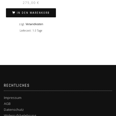
275,00
€
IN DEN WARENKORB
zzgl.
Versandkosten
Lieferzeit:
1-3 Tage
RECHTLICHES
Impressum
AGB
Datenschutz
Widerrufsbelehrung